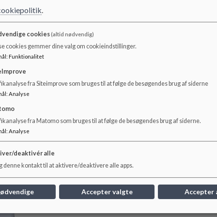
cookiepolitik
.
vendige cookies
(altid nødvendig)
se cookies gemmer dine valg om cookieindstillinger.
mål
:
Funktionalitet
eImprove
ikanalyse fra Siteimprove som bruges til at følge de besøgendes brug af siderne
mål
:
Analyse
tomo
fikanalyse fra Matomo som bruges til at følge de besøgendes brug af siderne.
Rettighedsskole
An
mål
:
Analyse
Spurvelundskolen blev i 2018 certificeret som
Anti
rettighedsskole under UNICEF. Det betyder kort
iver/deaktivér alle
sagt, at vi på skolen bruger artiklerne i FNs
 denne kontakt til at aktivere/deaktivere alle apps.
Børnekonvention aktivt i hverdagen på skolen.
Læs mere
Læs
nødvendige
Accepter valgte
Accepter 