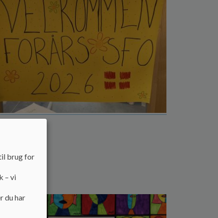
rårs-SFO
nder
il brug for
k – vi
 mere
r du har