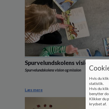
Spurvelundskolens vision
Cookie
Spurvelundskolens vision og mission
Hvis du klik
statistik.
Hvis du klik
Læs mere
benytter dog
Klikker du p
krydset af.