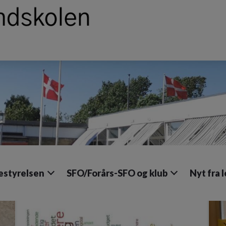
estyrelsen
SFO/Forårs-SFO og klub
Nyt fra 