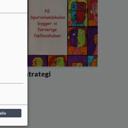
timobbestrategi
mobbestrategi
 mere
alle