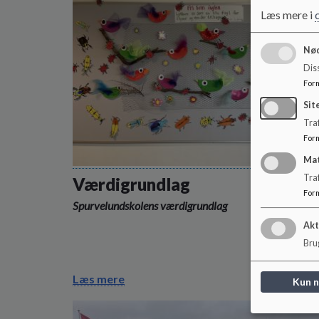
Læs mere i
Nød
Dis
For
Sit
Traf
For
Ma
Tra
Værdigrundlag
For
Spurvelundskolens værdigrundlag
Akt
Brug
Læs mere
Kun 