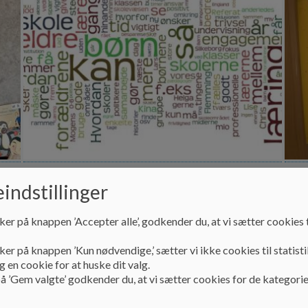
Skolebestyrelsesvalg 2026
Fo
indstillinger
februar 2026
Kale
ker på knappen ’Accepter alle’, godkender du, at vi sætter cookies t
ker på knappen ’Kun nødvendige,’ sætter vi ikke cookies til statisti
Læs mere
Læs
 en cookie for at huske dit valg.
å ’Gem valgte’ godkender du, at vi sætter cookies for de kategorie